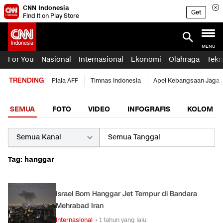
CNN Indonesia
Get
Find it on Play Store
MENU
For You
Nasional
Internasional
Ekonomi
Olahraga
Tekn
TRENDING
Piala AFF
Timnas Indonesia
Apel Kebangsaan Jaga 
SEMUA
FOTO
VIDEO
INFOGRAFIS
KOLOM
Tag: hanggar
Israel Bom Hanggar Jet Tempur di Bandara
Mehrabad Iran
Internasional
• 1 tahun yang lalu