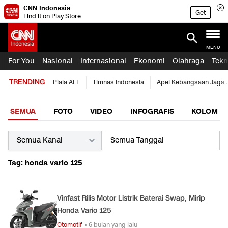
CNN Indonesia
Get
Find it on Play Store
MENU
For You
Nasional
Internasional
Ekonomi
Olahraga
Tekn
TRENDING
Piala AFF
Timnas Indonesia
Apel Kebangsaan Jaga 
SEMUA
FOTO
VIDEO
INFOGRAFIS
KOLOM
Tag: honda vario 125
Vinfast Rilis Motor Listrik Baterai Swap, Mirip
Honda Vario 125
Otomotif
• 6 bulan yang lalu