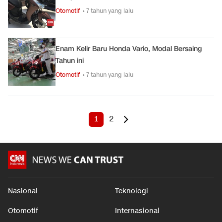
Otomotif
• 7 tahun yang lalu
Enam Kelir Baru Honda Vario, Modal Bersaing
Tahun ini
Otomotif
• 7 tahun yang lalu
1
2
Nasional
Teknologi
Otomotif
Internasional