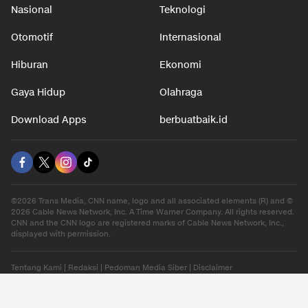
Nasional
Teknologi
Otomotif
Internasional
Hiburan
Ekonomi
Gaya Hidup
Olahraga
Download Apps
berbuatbaik.id
©2026 Trans Media, CNN name, logo and all associated elements (R) and ©
2026 Cable News Network, Inc. A Time Warner Company. All rights reserved.
CNN and the CNN logo are registered marks of Cable News Network, Inc.,
displayed with permission.
Tentang Kami
|
Redaksi
|
Pedoman Media Siber
|
Disclaimer