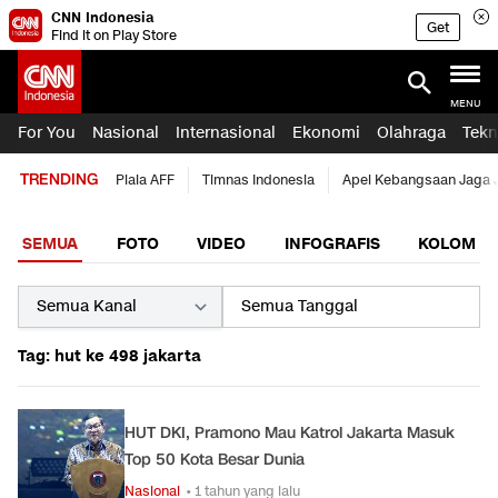
CNN Indonesia
Get
Find it on Play Store
MENU
For You
Nasional
Internasional
Ekonomi
Olahraga
Tekn
TRENDING
Piala AFF
Timnas Indonesia
Apel Kebangsaan Jaga 
SEMUA
FOTO
VIDEO
INFOGRAFIS
KOLOM
Tag: hut ke 498 jakarta
HUT DKI, Pramono Mau Katrol Jakarta Masuk
Top 50 Kota Besar Dunia
Nasional
• 1 tahun yang lalu