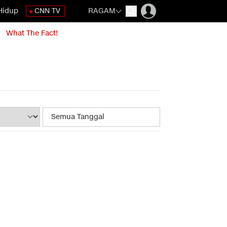
Hidup
CNN TV
RAGAM
What The Fact!