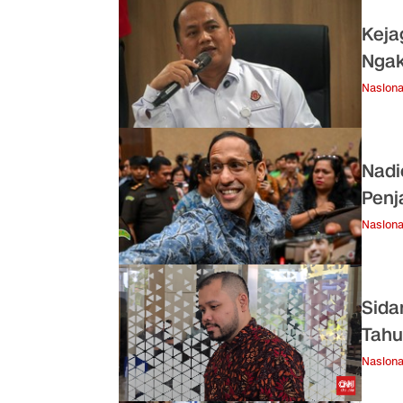
Keja
Ngak
Nasiona
Nadi
Penj
Nasiona
Sida
Tahu
Nasiona