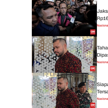
Jaks
Rp16
Nasiona
Taha
Dipa
Nasiona
Siap
Ters
Nasiona