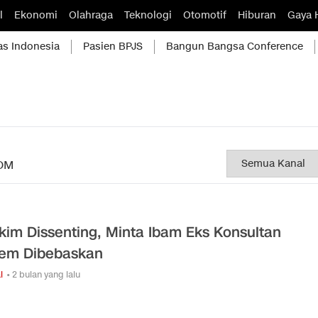
l
Ekonomi
Olahraga
Teknologi
Otomotif
Hiburan
Gaya 
as Indonesia
Pasien BPJS
Bangun Bangsa Conference
OM
kim Dissenting, Minta Ibam Eks Konsultan
em Dibebaskan
l
• 2 bulan yang lalu