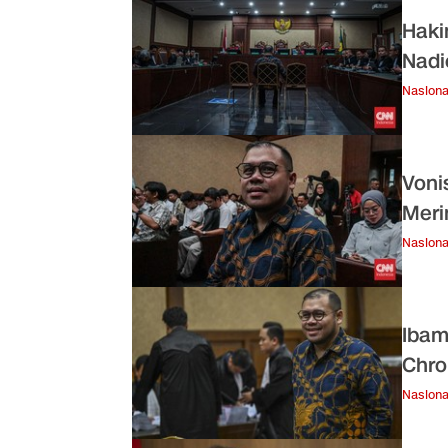
Haki
Nadi
Nasiona
Voni
Meri
Nasiona
Ibam
Chro
Nasiona