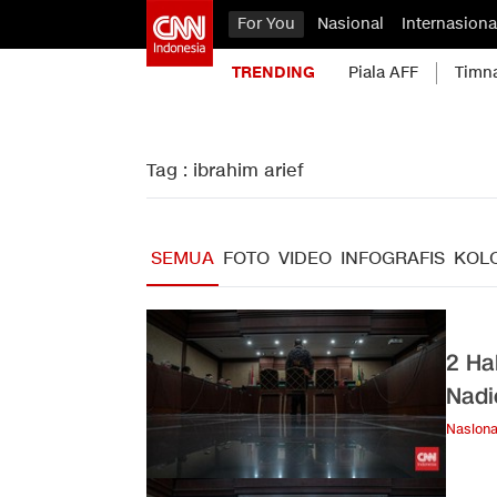
For You
Nasional
Internasiona
TRENDING
Piala AFF
Timn
Tag : ibrahim arief
SEMUA
FOTO
VIDEO
INFOGRAFIS
KOL
2 Ha
Nadi
Nasiona