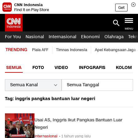
CNN Indonesia
Get
Find it on Play Store
MENU
For You
Nasional
Internasional
Ekonomi
Olahraga
Tekn
TRENDING
Piala AFF
Timnas Indonesia
Apel Kebangsaan Jaga 
SEMUA
FOTO
VIDEO
INFOGRAFIS
KOLOM
Tag: inggris pangkas bantuan luar negeri
Usai AS, Inggris Ikut Pangkas Bantuan Luar
Negeri
Internasional
• 1 tahun yang lalu