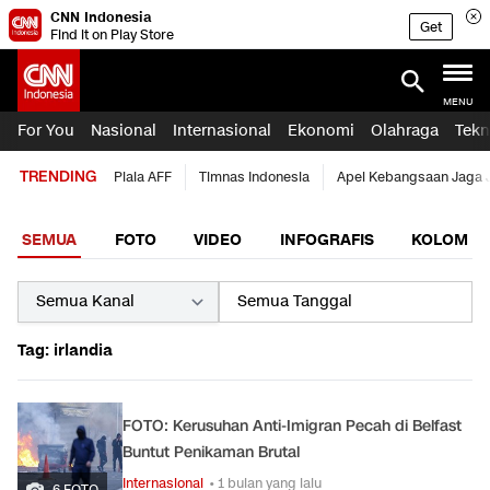
CNN Indonesia
Get
Find it on Play Store
MENU
For You
Nasional
Internasional
Ekonomi
Olahraga
Tekn
TRENDING
Piala AFF
Timnas Indonesia
Apel Kebangsaan Jaga 
SEMUA
FOTO
VIDEO
INFOGRAFIS
KOLOM
Tag: irlandia
FOTO: Kerusuhan Anti-Imigran Pecah di Belfast
Buntut Penikaman Brutal
Internasional
• 1 bulan yang lalu
6 FOTO