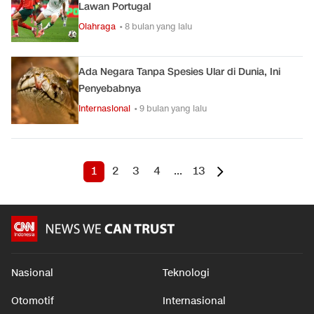
Lawan Portugal
Olahraga
• 8 bulan yang lalu
Ada Negara Tanpa Spesies Ular di Dunia, Ini
Penyebabnya
Internasional
• 9 bulan yang lalu
1
2
3
4
...
13
Nasional
Teknologi
Otomotif
Internasional