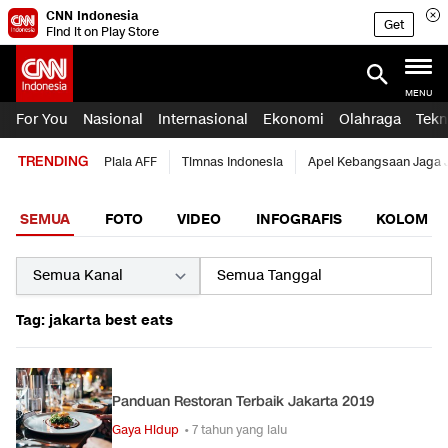
CNN Indonesia
Get
Find it on Play Store
MENU
For You
Nasional
Internasional
Ekonomi
Olahraga
Tekn
TRENDING
Piala AFF
Timnas Indonesia
Apel Kebangsaan Jaga 
SEMUA
FOTO
VIDEO
INFOGRAFIS
KOLOM
Tag: jakarta best eats
Panduan Restoran Terbaik Jakarta 2019
Gaya Hidup
• 7 tahun yang lalu