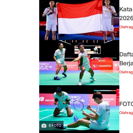
Kata
202
Olahra
Daft
Berja
Olahra
FOTO
Olahra
8 FOTO