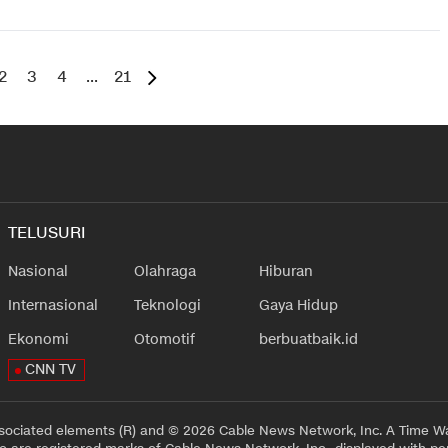
2
3
4
...
21
TELUSURI
Nasional
Olahraga
Hiburan
Internasional
Teknologi
Gaya Hidup
Ekonomi
Otomotif
berbuatbaik.id
CNN TV
sociated elements (R) and © 2026 Cable News Network, Inc. A Time Wa