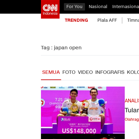
For You
Nasional
Internasiona
TRENDING
Piala AFF
Timn
Tag : japan open
SEMUA
FOTO
VIDEO
INFOGRAFIS
KOL
ANALI
Tula
Olahra