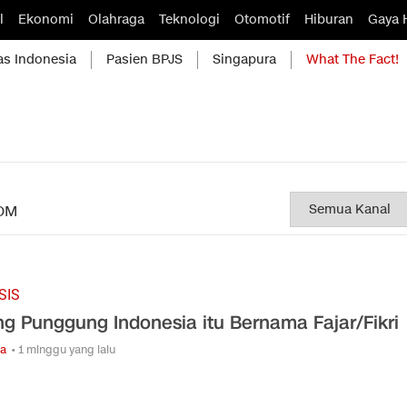
l
Ekonomi
Olahraga
Teknologi
Otomotif
Hiburan
Gaya 
as Indonesia
Pasien BPJS
Singapura
What The Fact!
OM
SIS
ng Punggung Indonesia itu Bernama Fajar/Fikri
ga
• 1 minggu yang lalu