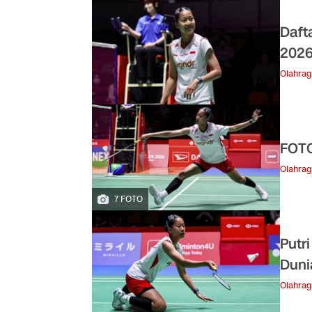
Daft
202
Olahra
FOTO
Olahra
7 FOTO
Putr
Duni
Olahra