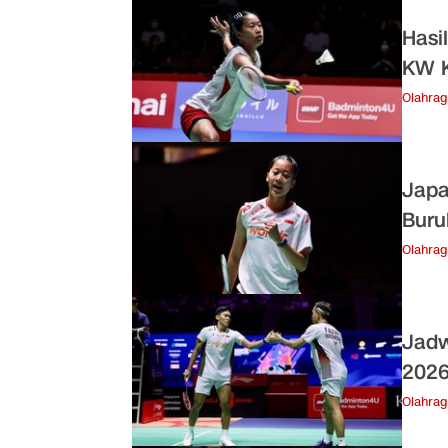
Hasi
KW K
Olahra
Japa
Buru
Olahra
Jadw
202
Olahra