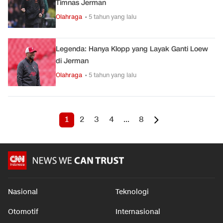
Timnas Jerman
Olahraga
• 5 tahun yang lalu
Legenda: Hanya Klopp yang Layak Ganti Loew
di Jerman
Olahraga
• 5 tahun yang lalu
1
2
3
4
...
8
Nasional
Teknologi
Otomotif
Internasional