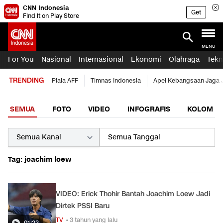
CNN Indonesia
Get
Find it on Play Store
MENU
For You
Nasional
Internasional
Ekonomi
Olahraga
Tekn
TRENDING
Piala AFF
Timnas Indonesia
Apel Kebangsaan Jaga 
SEMUA
FOTO
VIDEO
INFOGRAFIS
KOLOM
Tag: joachim loew
VIDEO: Erick Thohir Bantah Joachim Loew Jadi
Dirtek PSSI Baru
TV
• 3 tahun yang lalu
01:23