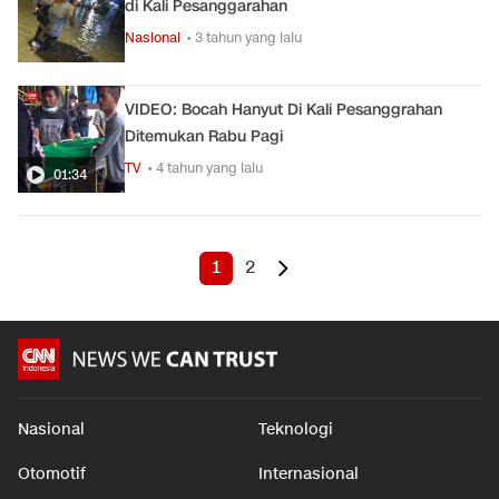
di Kali Pesanggarahan
Nasional
• 3 tahun yang lalu
VIDEO: Bocah Hanyut Di Kali Pesanggrahan
Ditemukan Rabu Pagi
TV
• 4 tahun yang lalu
01:34
1
2
Nasional
Teknologi
Otomotif
Internasional