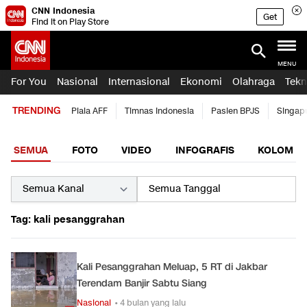
CNN Indonesia
Get
Find it on Play Store
MENU
For You
Nasional
Internasional
Ekonomi
Olahraga
Tekn
TRENDING
Piala AFF
Timnas Indonesia
Pasien BPJS
Singap
SEMUA
FOTO
VIDEO
INFOGRAFIS
KOLOM
Tag: kali pesanggrahan
Kali Pesanggrahan Meluap, 5 RT di Jakbar
Terendam Banjir Sabtu Siang
Nasional
• 4 bulan yang lalu