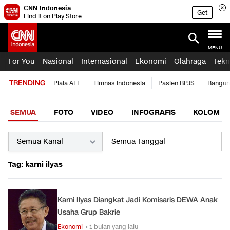
CNN Indonesia
Get
Find it on Play Store
MENU
For You
Nasional
Internasional
Ekonomi
Olahraga
Tekn
TRENDING
Piala AFF
Timnas Indonesia
Pasien BPJS
Bangun
SEMUA
FOTO
VIDEO
INFOGRAFIS
KOLOM
Tag: karni ilyas
Karni Ilyas Diangkat Jadi Komisaris DEWA Anak
Usaha Grup Bakrie
Ekonomi
• 1 bulan yang lalu