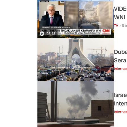
VIDE
WNI
TV
• 5 
08:48
Dube
Sera
Internas
Isra
Inte
Internas