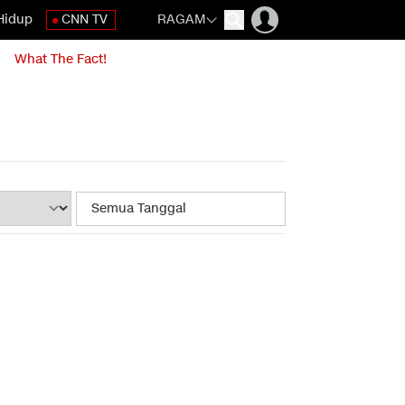
Hidup
CNN TV
RAGAM
What The Fact!