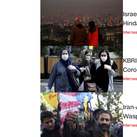
Isra
Hind
Internas
KBRI
Coro
Internas
Iran
Was
Internas