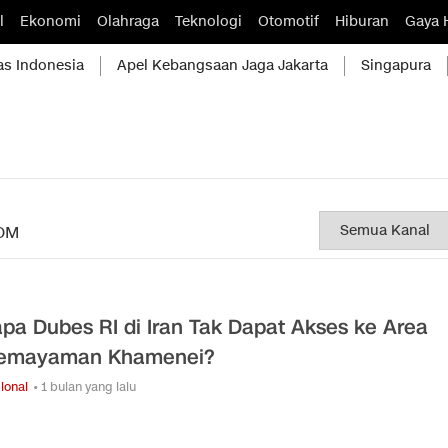
l
Ekonomi
Olahraga
Teknologi
Otomotif
Hiburan
Gaya 
as Indonesia
Apel Kebangsaan Jaga Jakarta
Singapura
OM
pa Dubes RI di Iran Tak Dapat Akses ke Area
semayaman Khamenei?
ional
• 1 bulan yang lalu