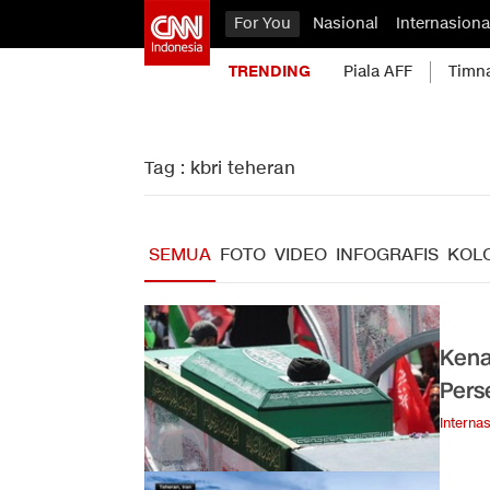
For You
Nasional
Internasiona
TRENDING
Piala AFF
Timn
Tag : kbri teheran
SEMUA
FOTO
VIDEO
INFOGRAFIS
KOL
Kena
Per
Internas