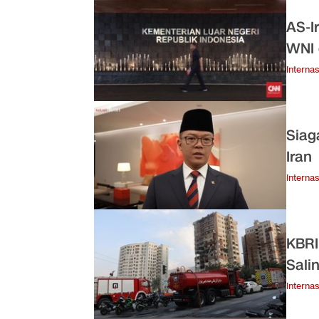
AS-I
WNI 
Internas
Siag
Iran
Internas
KBRI
Sali
Internas