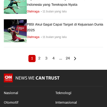
Indonesia yang Terekspos Nyata
Olahraga
• 11 bulan yang lalu
PBSI Akui Gagal Capai Target di Kejuaraan Dunia
2025
Olahraga
• 11 bulan yang lalu
1
2
3
4
...
24
Nasional
Teknologi
Otomotif
Internasional