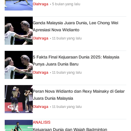
Olahraga
• 5 bulan yang lalu
Ganda Malaysia Juara Dunia, Lee Chong Wei
Apresiasi Nova Widianto
Olahraga
• 11 bulan yang lalu
5 Fakta Final Kejuaraan Dunia 2025: Malaysia
Punya Juara Dunia Baru
Olahraga
• 11 bulan yang lalu
Peran Nova Widianto dan Rexy Mainaky di Gelar
Juara Dunia Malaysia
Olahraga
• 11 bulan yang lalu
ANALISIS
Kejuaraan Dunia dan Wajah Badminton