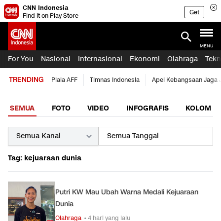
CNN Indonesia
Get
Find it on Play Store
MENU
For You
Nasional
Internasional
Ekonomi
Olahraga
Tekn
TRENDING
Piala AFF
Timnas Indonesia
Apel Kebangsaan Jaga 
SEMUA
FOTO
VIDEO
INFOGRAFIS
KOLOM
Tag: kejuaraan dunia
Putri KW Mau Ubah Warna Medali Kejuaraan
Dunia
Olahraga
• 4 hari yang lalu