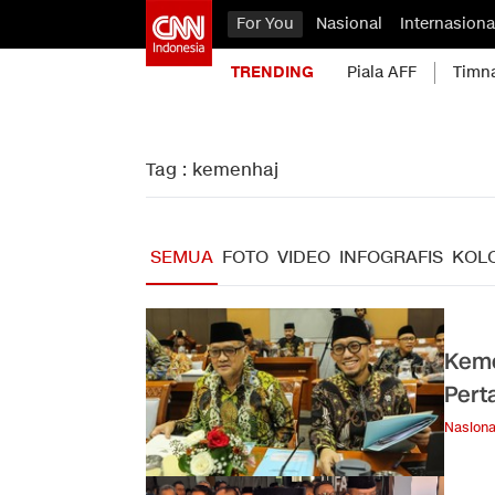
For You
Nasional
Internasiona
TRENDING
Piala AFF
Timn
Tag : kemenhaj
SEMUA
FOTO
VIDEO
INFOGRAFIS
KOL
Keme
Pert
Nasiona