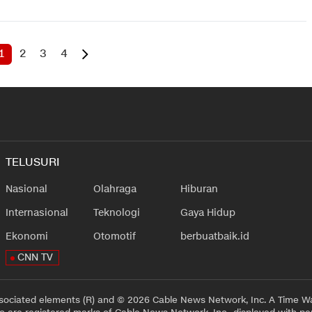
1
2
3
4
TELUSURI
Nasional
Olahraga
Hiburan
Internasional
Teknologi
Gaya Hidup
Ekonomi
Otomotif
berbuatbaik.id
CNN TV
sociated elements (R) and © 2026 Cable News Network, Inc. A Time Wa