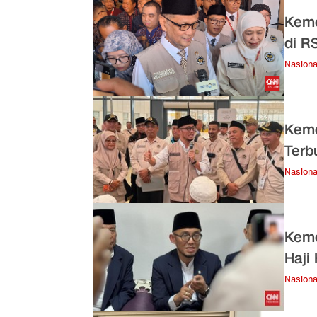
Keme
di R
Nasiona
Keme
Terb
Nasiona
Keme
Haji
Nasiona