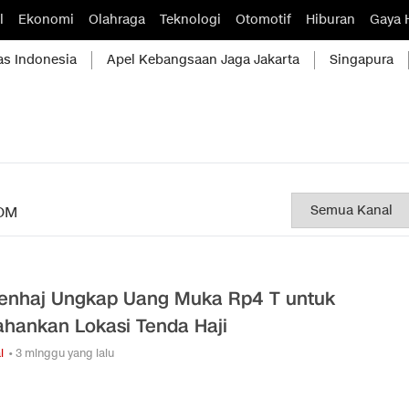
l
Ekonomi
Olahraga
Teknologi
Otomotif
Hiburan
Gaya 
as Indonesia
Apel Kebangsaan Jaga Jakarta
Singapura
OM
nhaj Ungkap Uang Muka Rp4 T untuk
ahankan Lokasi Tenda Haji
l
• 3 minggu yang lalu