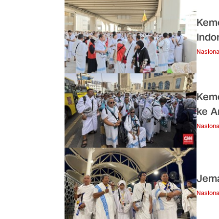
Keme
Indo
Nasiona
Keme
ke A
Nasiona
Jema
Nasiona