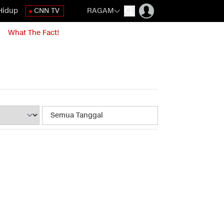
Hidup
CNN TV
RAGAM
What The Fact!