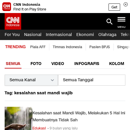
CNN Indonesia
Get
Find it on Play Store
MENU
For You
Nasional
Internasional
Ekonomi
Olahraga
Tekn
TRENDING
Piala AFF
Timnas Indonesia
Pasien BPJS
Singap
SEMUA
FOTO
VIDEO
INFOGRAFIS
KOLOM
Tag: kesalahan saat mandi wajib
Kesalahan saat Mandi Wajib, Melakukan 5 Hal Ini
Membuatnya Tidak Sah
Edukasi
• 9 bulan yang lalu