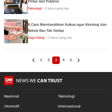
Pintar dari Polytron
Teknologi
• 3 tahun yang lalu
6 Cara Membersihkan Kulkas agar Kinclong dan
Bebas Bau Tak Sedap
Gaya Hidup
• 3 tahun yang lalu
1
2
3
4
5
Nasional
Teknologi
Otomotif
Internasional