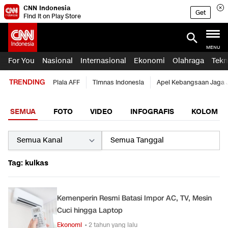
CNN Indonesia
Get
Find it on Play Store
MENU
For You
Nasional
Internasional
Ekonomi
Olahraga
Tekn
TRENDING
Piala AFF
Timnas Indonesia
Apel Kebangsaan Jaga 
SEMUA
FOTO
VIDEO
INFOGRAFIS
KOLOM
Tag: kulkas
Kemenperin Resmi Batasi Impor AC, TV, Mesin
Cuci hingga Laptop
Ekonomi
• 2 tahun yang lalu