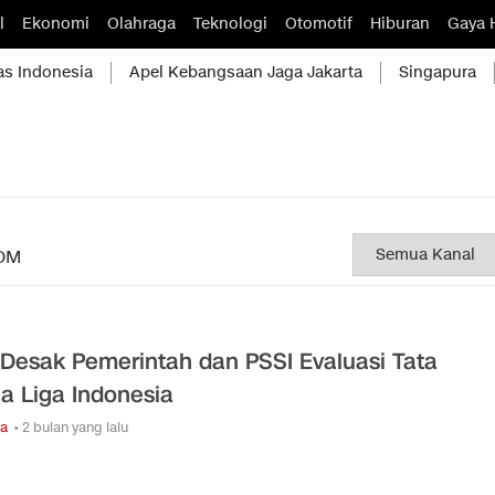
l
Ekonomi
Olahraga
Teknologi
Otomotif
Hiburan
Gaya 
as Indonesia
Apel Kebangsaan Jaga Jakarta
Singapura
OM
Desak Pemerintah dan PSSI Evaluasi Tata
la Liga Indonesia
ga
• 2 bulan yang lalu