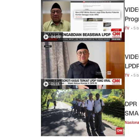
VIDE
Prog
TV
• 5 
04:59
VIDE
LPD
TV
• 5 
01:11
DPR 
SMA 
Nasiona