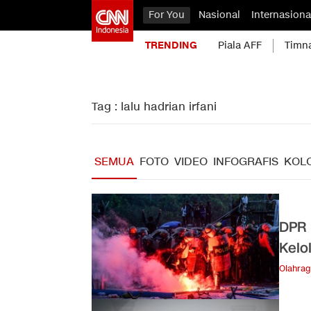
For You
Nasional
Internasiona
TRENDING
Piala AFF
Timn
Tag : lalu hadrian irfani
SEMUA
FOTO
VIDEO
INFOGRAFIS
KOL
DPR 
Kelo
Olahra