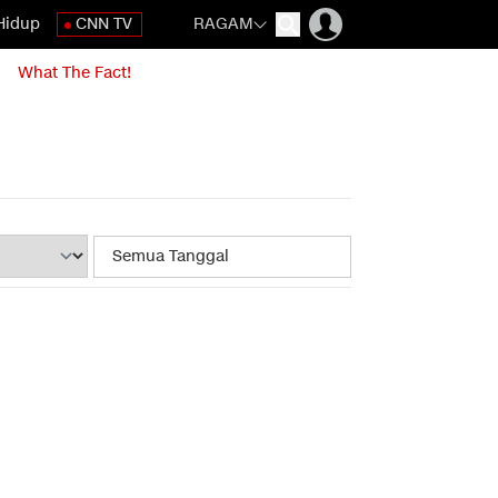
Hidup
CNN TV
RAGAM
What The Fact!