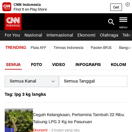
CNN Indonesia
Get
Find it on Play Store
MENU
For You
Nasional
Internasional
Ekonomi
Olahraga
Tekn
TRENDING
Piala AFF
Timnas Indonesia
Pasien BPJS
Bangun
SEMUA
FOTO
VIDEO
INFOGRAFIS
KOLOM
Tag: lpg 3 kg langka
Cegah Kelangkaan, Pertamina Tambah 22 Ribu
Tabung LPG 3 Kg ke Pasuruan
Ekonomi
• 3 bulan yang lalu