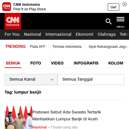
CNN Indonesia
Get
Find it on Play Store
MENU
For You
Nasional
Internasional
Ekonomi
Olahraga
Tekn
TRENDING
Piala AFF
Timnas Indonesia
Apel Kebangsaan Jaga 
SEMUA
FOTO
VIDEO
INFOGRAFIS
KOLOM
Tag: lumpur banjir
Prabowo Sebut Ada Swasta Tertarik
Manfaatkan Lumpur Banjir di Aceh
Nasional
• 7 bulan yang lalu