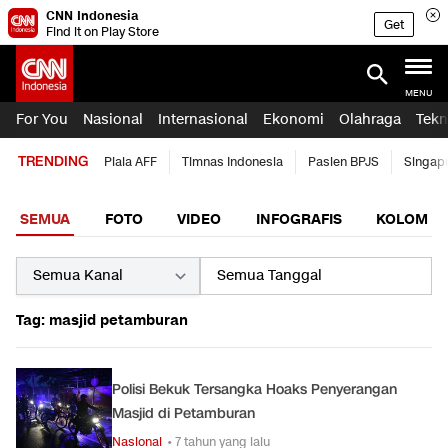
CNN Indonesia
Get
Find it on Play Store
MENU
For You
Nasional
Internasional
Ekonomi
Olahraga
Tekn
TRENDING
Piala AFF
Timnas Indonesia
Pasien BPJS
Singap
SEMUA
FOTO
VIDEO
INFOGRAFIS
KOLOM
Tag: masjid petamburan
Polisi Bekuk Tersangka Hoaks Penyerangan
Masjid di Petamburan
Nasional
• 7 tahun yang lalu