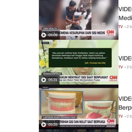
VIDE
Medi
TV
• 2 
05:09
VIDE
TV
• 2 
05:31
VIDE
Berp
TV
• 2 
05:35