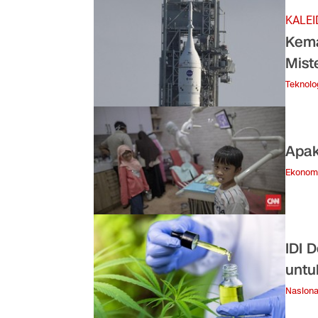
KALEI
Kema
Mist
Teknolo
Apak
Ekonom
IDI 
untu
Nasiona