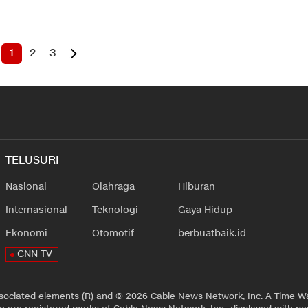
1
2
3
TELUSURI
Nasional
Olahraga
Hiburan
Internasional
Teknologi
Gaya Hidup
Ekonomi
Otomotif
berbuatbaik.id
CNN TV
sociated elements (R) and © 2026 Cable News Network, Inc. A Time Wa