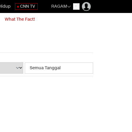
Hidup
CNN TV
RAGAM
What The Fact!