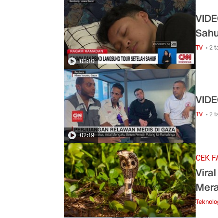
VIDE
Sahu
TV
• 2 
03:10
VIDE
TV
• 2 
02:19
CEK F
Vira
Mera
Teknolo