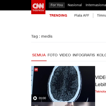
For You
Nasional
Internasiona
TRENDING
Piala AFF
Timn
Tag : medis
SEMUA
FOTO
VIDEO
INFOGRAFIS
KOL
VIDE
Lebi
Teknolo
01:00