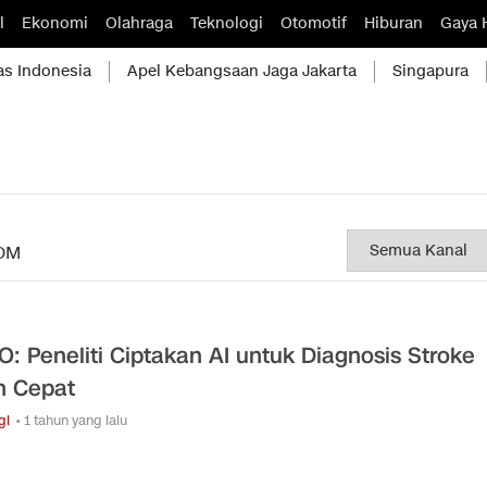
l
Ekonomi
Olahraga
Teknologi
Otomotif
Hiburan
Gaya 
as Indonesia
Apel Kebangsaan Jaga Jakarta
Singapura
OM
O: Peneliti Ciptakan AI untuk Diagnosis Stroke
h Cepat
gi
• 1 tahun yang lalu