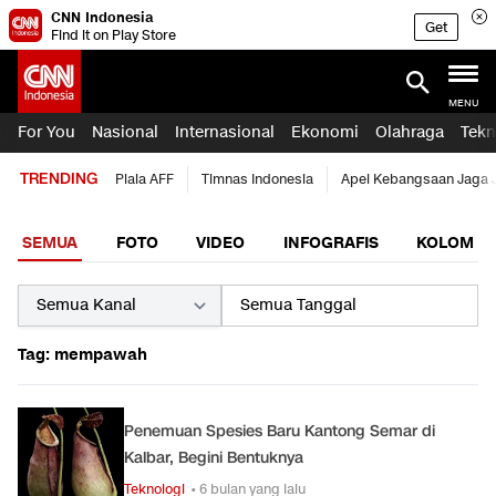
CNN Indonesia
Get
Find it on Play Store
MENU
For You
Nasional
Internasional
Ekonomi
Olahraga
Tekn
TRENDING
Piala AFF
Timnas Indonesia
Apel Kebangsaan Jaga 
SEMUA
FOTO
VIDEO
INFOGRAFIS
KOLOM
Tag: mempawah
Penemuan Spesies Baru Kantong Semar di
Kalbar, Begini Bentuknya
Teknologi
• 6 bulan yang lalu