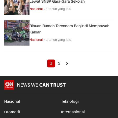
Lewat SNBP Gara-Gara Sekolah
Nasional
• 1 tahun yang lalu
Ribuan Rumah Terendam Banjir di Mempawah
Kalbar
Nasional
• 1 tahun yang lalu
1
2
Nasional
Teknologi
Otomotif
Internasional