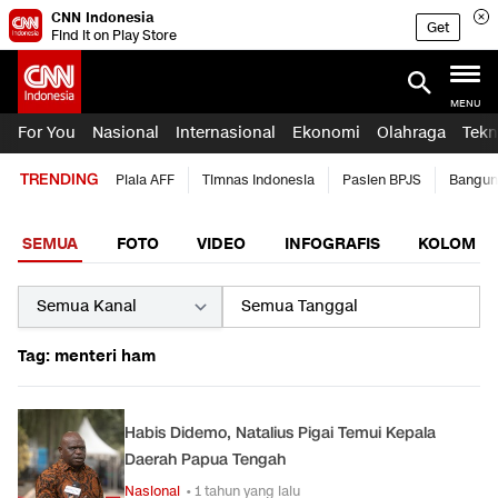
CNN Indonesia
Get
Find it on Play Store
MENU
For You
Nasional
Internasional
Ekonomi
Olahraga
Tekn
TRENDING
Piala AFF
Timnas Indonesia
Pasien BPJS
Bangun
SEMUA
FOTO
VIDEO
INFOGRAFIS
KOLOM
Tag: menteri ham
Habis Didemo, Natalius Pigai Temui Kepala
Daerah Papua Tengah
Nasional
• 1 tahun yang lalu