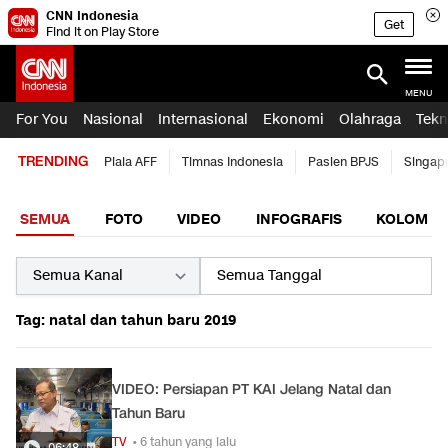
CNN Indonesia
Get
Find it on Play Store
MENU
For You
Nasional
Internasional
Ekonomi
Olahraga
Tekn
TRENDING
Piala AFF
Timnas Indonesia
Pasien BPJS
Singap
SEMUA
FOTO
VIDEO
INFOGRAFIS
KOLOM
Tag: natal dan tahun baru 2019
VIDEO: Persiapan PT KAI Jelang Natal dan
Tahun Baru
TV
• 6 tahun yang lalu
06:48