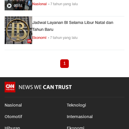
Nasional
• 7 tahun yang lalu
00:51
Jadwal Layanan BI Selama Libur Natal dan
Tahun Baru
Ekonomi
• 7 tahun yang lalu
1
Nasional
Teknologi
Otomotif
Internasional
Hiburan
Ekonomi