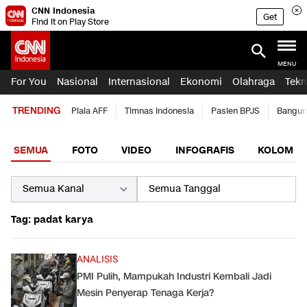
CNN Indonesia
Get
Find it on Play Store
MENU
For You
Nasional
Internasional
Ekonomi
Olahraga
Tekn
TRENDING
Piala AFF
Timnas Indonesia
Pasien BPJS
Bangun
SEMUA
FOTO
VIDEO
INFOGRAFIS
KOLOM
Tag: padat karya
ANALISIS
PMI Pulih, Mampukah Industri Kembali Jadi
Mesin Penyerap Tenaga Kerja?