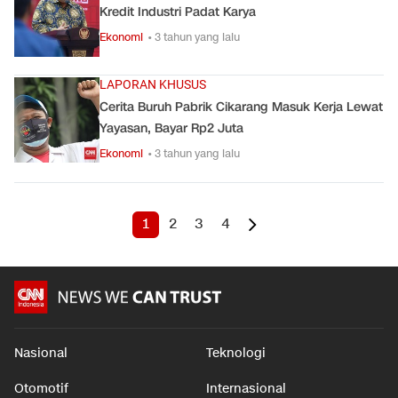
Kredit Industri Padat Karya
Ekonomi
• 3 tahun yang lalu
LAPORAN KHUSUS
Cerita Buruh Pabrik Cikarang Masuk Kerja Lewat
Yayasan, Bayar Rp2 Juta
Ekonomi
• 3 tahun yang lalu
1
2
3
4
Nasional
Teknologi
Otomotif
Internasional