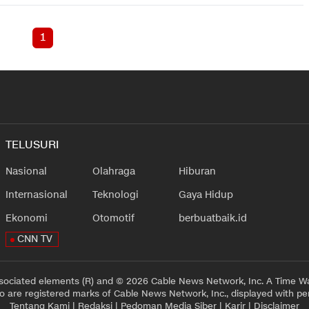
1
TELUSURI
Nasional
Olahraga
Hiburan
Internasional
Teknologi
Gaya Hidup
Ekonomi
Otomotif
berbuatbaik.id
CNN TV
sociated elements (R) and © 2026 Cable News Network, Inc. A Time Wa
 are registered marks of Cable News Network, Inc., displayed with pe
Tentang Kami
|
Redaksi
|
Pedoman Media Siber
|
Karir
|
Disclaimer