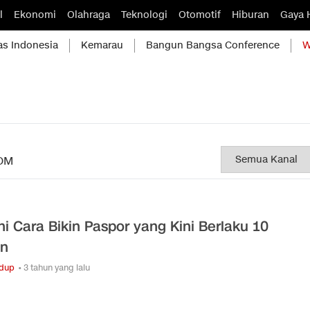
l
Ekonomi
Olahraga
Teknologi
Otomotif
Hiburan
Gaya 
as Indonesia
Kemarau
Bangun Bangsa Conference
W
OM
ni Cara Bikin Paspor yang Kini Berlaku 10
un
idup
• 3 tahun yang lalu