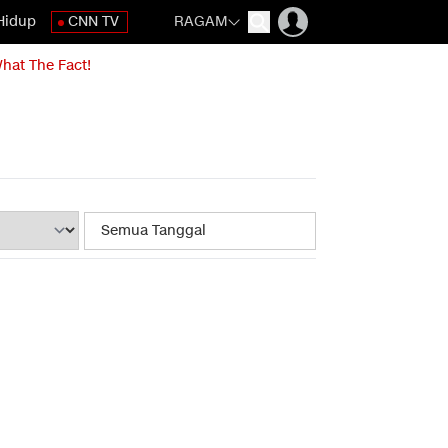
Hidup
CNN TV
RAGAM
hat The Fact!