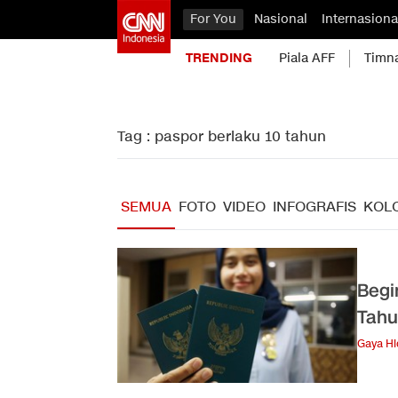
For You
Nasional
Internasiona
TRENDING
Piala AFF
Timn
Tag : paspor berlaku 10 tahun
SEMUA
FOTO
VIDEO
INFOGRAFIS
KOL
Begi
Tah
Gaya H