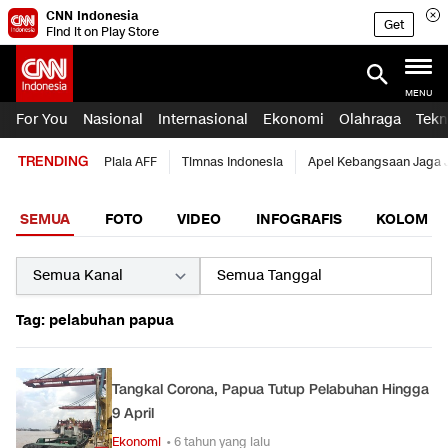
CNN Indonesia
Get
Find it on Play Store
MENU
For You
Nasional
Internasional
Ekonomi
Olahraga
Tekn
TRENDING
Piala AFF
Timnas Indonesia
Apel Kebangsaan Jaga 
SEMUA
FOTO
VIDEO
INFOGRAFIS
KOLOM
Tag: pelabuhan papua
Tangkal Corona, Papua Tutup Pelabuhan Hingga
9 April
Ekonomi
• 6 tahun yang lalu