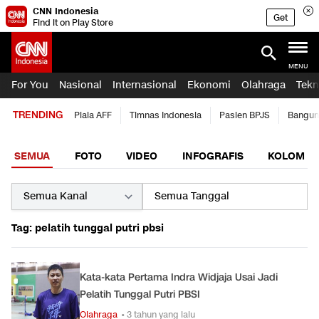
CNN Indonesia
Get
Find it on Play Store
MENU
For You
Nasional
Internasional
Ekonomi
Olahraga
Tekn
TRENDING
Piala AFF
Timnas Indonesia
Pasien BPJS
Bangun
SEMUA
FOTO
VIDEO
INFOGRAFIS
KOLOM
Tag: pelatih tunggal putri pbsi
Kata-kata Pertama Indra Widjaja Usai Jadi
Pelatih Tunggal Putri PBSI
Olahraga
• 3 tahun yang lalu