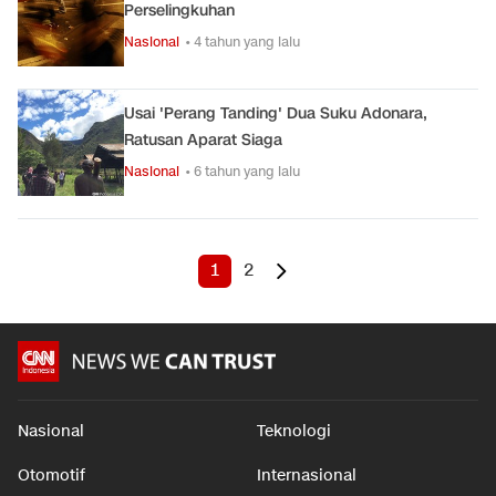
Perselingkuhan
Nasional
• 4 tahun yang lalu
Usai 'Perang Tanding' Dua Suku Adonara,
Ratusan Aparat Siaga
Nasional
• 6 tahun yang lalu
1
2
Nasional
Teknologi
Otomotif
Internasional