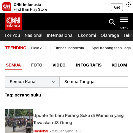
CNN Indonesia
Get
Find it on Play Store
MENU
For You
Nasional
Internasional
Ekonomi
Olahraga
Tekn
TRENDING
Piala AFF
Timnas Indonesia
Apel Kebangsaan Jaga 
SEMUA
FOTO
VIDEO
INFOGRAFIS
KOLOM
Tag: perang suku
Update Terbaru Perang Suku di Wamena yang
Tewaskan 13 Orang
Nasional
• 2 bulan yang lalu