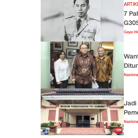
ARTIK
7 Pa
G30S
Gaya H
Want
Ditu
Nasiona
Jadi
Peme
Nasiona