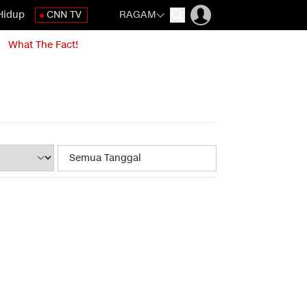
Hidup
CNN TV
RAGAM
What The Fact!