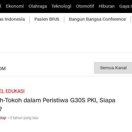
l
Ekonomi
Olahraga
Teknologi
Otomotif
Hiburan
Gaya 
as Indonesia
Pasien BPJS
Bangun Bangsa Conference
OM
EL EDUKASI
h-Tokoh dalam Peristiwa G30S PKI, Siapa
?
idup
• 3 tahun yang lalu