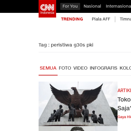
For You
Nasional
Internasiona
TRENDING
Piala AFF
Timn
Tag : peristiwa g30s pki
SEMUA
FOTO
VIDEO
INFOGRAFIS
KOL
ARTIK
Toko
Saja
Gaya H