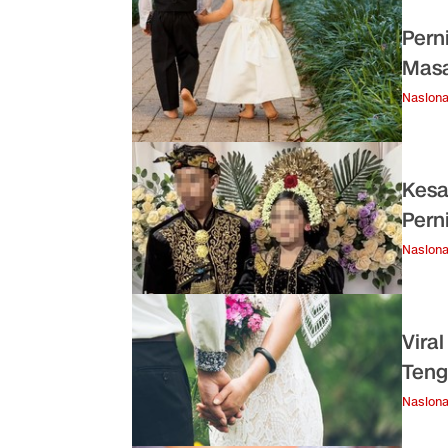
Pern
Mas
Nasiona
Kesa
Pern
Nasiona
Vira
Teng
Nasiona