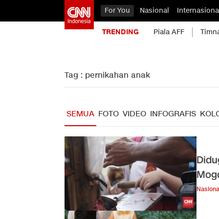
For You
Nasional
Internasiona
TRENDING
Piala AFF
Timn
Tag : pernikahan anak
SEMUA
FOTO
VIDEO
INFOGRAFIS
KOL
Didu
Mogo
Nasiona