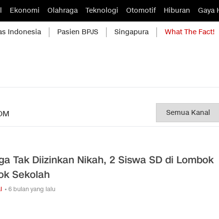
l
Ekonomi
Olahraga
Teknologi
Otomotif
Hiburan
Gaya 
as Indonesia
Pasien BPJS
Singapura
What The Fact!
OM
ga Tak Diizinkan Nikah, 2 Siswa SD di Lombok
k Sekolah
l
• 6 bulan yang lalu