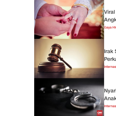
Vira
Angk
Gaya H
Irak
Perk
Internas
Nyar
Anak 
Internas