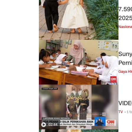
7.59
2025
Nasiona
Suny
Pern
Gaya H
VIDE
TV
• 1 
02:44