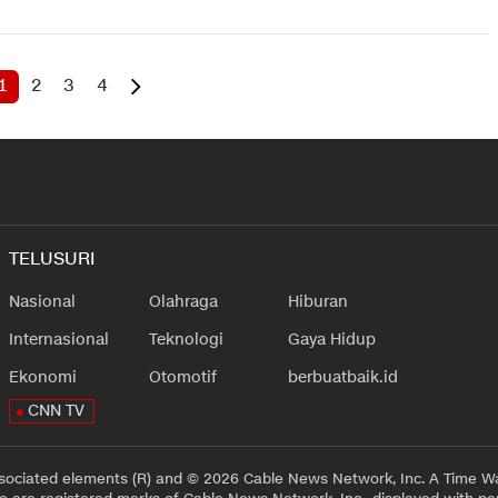
1
2
3
4
TELUSURI
Nasional
Olahraga
Hiburan
Internasional
Teknologi
Gaya Hidup
Ekonomi
Otomotif
berbuatbaik.id
CNN TV
sociated elements (R) and © 2026 Cable News Network, Inc. A Time Wa