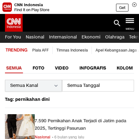
CNN Indonesia
Get
Find it on Play Store
MENU
For You
Nasional
Internasional
Ekonomi
Olahraga
Tekn
TRENDING
Piala AFF
Timnas Indonesia
Apel Kebangsaan Jaga 
SEMUA
FOTO
VIDEO
INFOGRAFIS
KOLOM
Tag: pernikahan dini
7.590 Pernikahan Anak Terjadi di Jatim pada
2025, Tertinggi Pasuruan
Nasional
• 6 bulan yang lalu