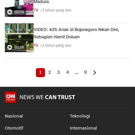
Madura
TV
• 2 tahun yang lalu
03:03
VIDEO: 435 Anak di Bojonegoro Nikah Dini,
Sebagian Hamil Duluan
TV
• 2 tahun yang lalu
02:26
1
2
3
4
...
9
Nasional
Teknologi
Otomotif
Internasional