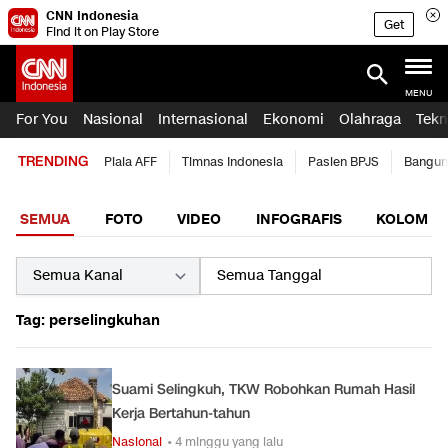
CNN Indonesia
Get
Find it on Play Store
MENU
For You
Nasional
Internasional
Ekonomi
Olahraga
Tekn
TRENDING
Piala AFF
Timnas Indonesia
Pasien BPJS
Bangun
SEMUA
FOTO
VIDEO
INFOGRAFIS
KOLOM
Tag: perselingkuhan
Suami Selingkuh, TKW Robohkan Rumah Hasil
Kerja Bertahun-tahun
Nasional
• 4 minggu yang lalu