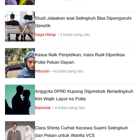
Studi Jelaskan soal Selingkuh Bisa Dipengaruhi
Genetik
Gaya Hidup
• 3 bulan yang lalu
Kasus Naik Penyidikan, Inara Rusli Diperiksa
Polisi Pekan Depan
Hiburan
• 4 bulan yang lalu
Anggota DPRD Kupang Digerebek Berselingkuh
Kini Wajib Lapor ke Polisi
Nasional
• 4 bulan yang lalu
Clara Shinta Curhat Kecewa Suami Selingkuh
dan Pesan untuk Wanita VCS