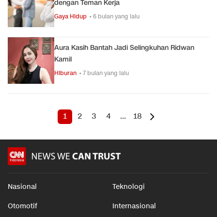
dengan Teman Kerja
Gaya Hidup
• 6 bulan yang lalu
Aura Kasih Bantah Jadi Selingkuhan Ridwan
Kamil
Hiburan
• 7 bulan yang lalu
1
2
3
4
...
18
Nasional
Teknologi
Otomotif
Internasional