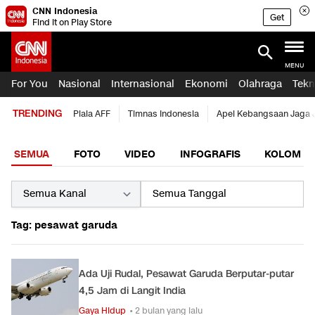
CNN Indonesia
Get
Find it on Play Store
MENU
For You
Nasional
Internasional
Ekonomi
Olahraga
Tekn
TRENDING
Piala AFF
Timnas Indonesia
Apel Kebangsaan Jaga 
SEMUA
FOTO
VIDEO
INFOGRAFIS
KOLOM
Tag: pesawat garuda
Ada Uji Rudal, Pesawat Garuda Berputar-putar
4,5 Jam di Langit India
Gaya Hidup
• 2 bulan yang lalu