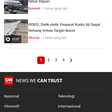
Tahun Depan
Ekonomi
• 1 tahun yang lalu
VIDEO: Detik-detik Pesawat Kunto Aji Gagal
Terbang Imbas Tangki Bocor
Hiburan
• 1 tahun yang lalu
01:07
1
2
3
4
Nasional
Teknologi
Otomotif
Internasional