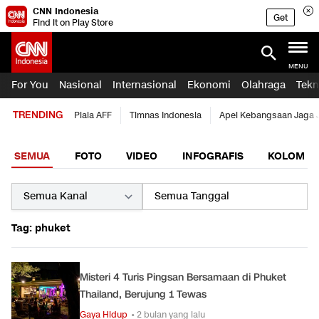
CNN Indonesia
Get
Find it on Play Store
MENU
For You
Nasional
Internasional
Ekonomi
Olahraga
Tekn
TRENDING
Piala AFF
Timnas Indonesia
Apel Kebangsaan Jaga 
SEMUA
FOTO
VIDEO
INFOGRAFIS
KOLOM
Tag: phuket
Misteri 4 Turis Pingsan Bersamaan di Phuket
Thailand, Berujung 1 Tewas
Gaya Hidup
• 2 bulan yang lalu