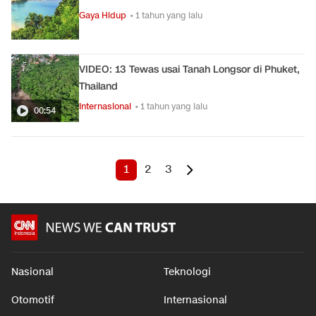
Gaya Hidup
• 1 tahun yang lalu
VIDEO: 13 Tewas usai Tanah Longsor di Phuket,
Thailand
Internasional
• 1 tahun yang lalu
00:54
1
2
3
Nasional
Teknologi
Otomotif
Internasional