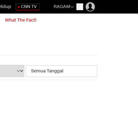
Hidup
CNN TV
RAGAM
What The Fact!