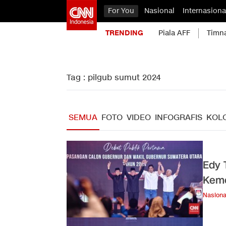
For You
Nasional
Internasiona
TRENDING
Piala AFF
Timn
Tag : pilgub sumut 2024
SEMUA
FOTO
VIDEO
INFOGRAFIS
KOL
Edy 
Keme
Nasiona