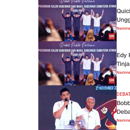
Quic
Ungg
Nasiona
Edy 
Tinj
Nasiona
DEBAT
Bobb
Deba
Nasiona