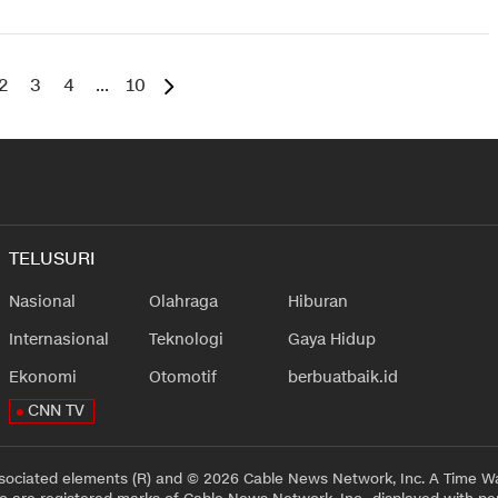
2
3
4
...
10
TELUSURI
Nasional
Olahraga
Hiburan
Internasional
Teknologi
Gaya Hidup
Ekonomi
Otomotif
berbuatbaik.id
CNN TV
sociated elements (R) and © 2026 Cable News Network, Inc. A Time Wa