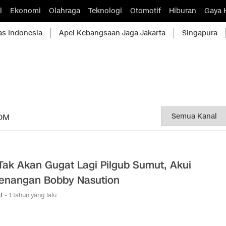
l
Ekonomi
Olahraga
Teknologi
Otomotif
Hiburan
Gaya 
as Indonesia
Apel Kebangsaan Jaga Jakarta
Singapura
OM
Tak Akan Gugat Lagi Pilgub Sumut, Akui
nangan Bobby Nasution
l
• 1 tahun yang lalu