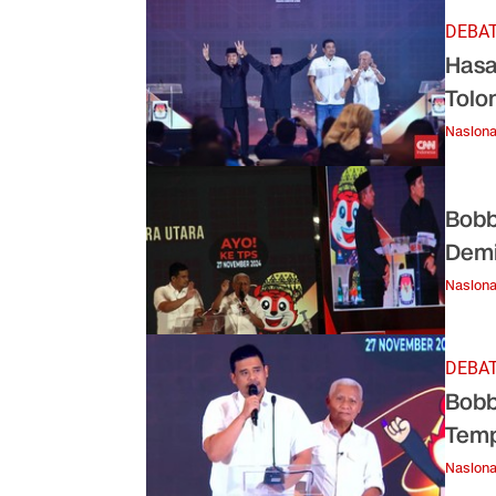
DEBAT
Hasa
Tolo
Nasiona
Bobb
Demi
Nasiona
DEBAT
Bobb
Temp
Nasiona