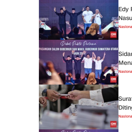
Edy 
Nasu
Nasiona
Sida
Mena
Nasiona
Sura
Diti
Nasiona