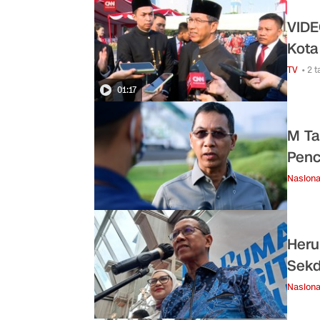
VIDE
Kota
TV
• 2 
01:17
M Ta
Penc
Nasiona
Heru
Sekd
Nasiona