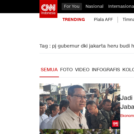
For You
Nasional
Internasiona
TRENDING
Piala AFF
Timn
Tag : pj gubernur dki jakarta heru budi 
SEMUA
FOTO
VIDEO
INFOGRAFIS
KOL
Jadi
Jaba
Ekonom