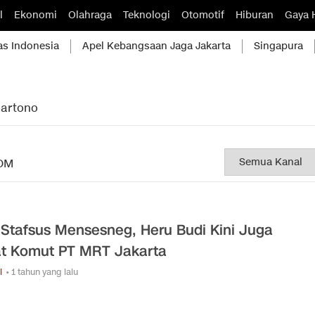
l
Ekonomi
Olahraga
Teknologi
Otomotif
Hiburan
Gaya 
as Indonesia
Apel Kebangsaan Jaga Jakarta
Singapura
hartono
OM
 Stafsus Mensesneg, Heru Budi Kini Juga
t Komut PT MRT Jakarta
i
• 1 tahun yang lalu