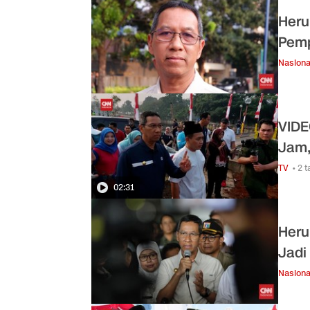
Heru
Pemp
Nasiona
VIDE
Jam,
TV
• 2 
02:31
Heru
Jadi
Nasiona