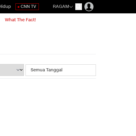
Hidup
CNN TV
RAGAM
What The Fact!