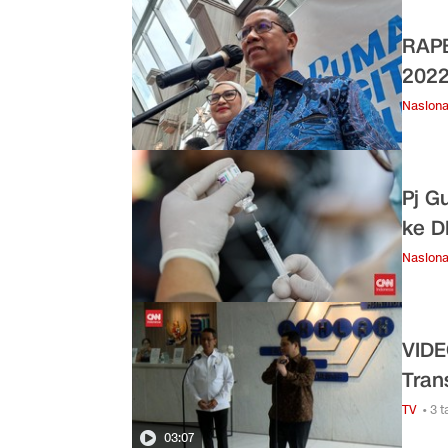
RAPB
2022
Nasiona
Pj G
ke D
Nasiona
VIDE
Tran
TV
• 3 
03:07