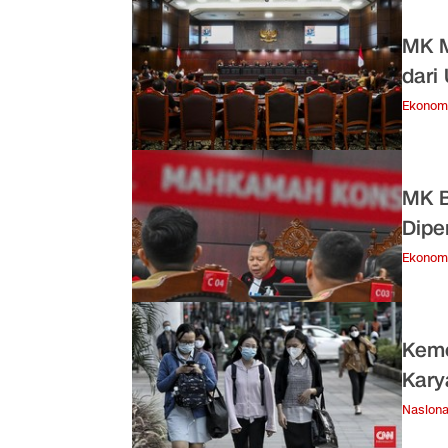
MK M
dari
Ekonom
MK B
Dipe
Ekonom
Keme
Kary
Nasiona