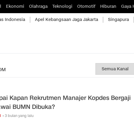
l
Ekonomi
Olahraga
Teknologi
Otomotif
Hiburan
Gaya 
as Indonesia
Apel Kebangsaan Jaga Jakarta
Singapura
OM
ai Kapan Rekrutmen Manajer Kopdes Bergaji
wai BUMN Dibuka?
i
• 3 bulan yang lalu