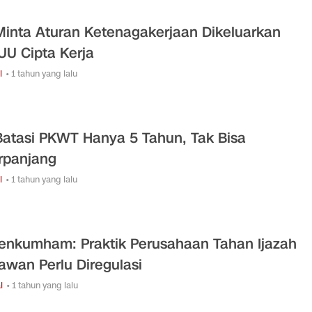
inta Aturan Ketenagakerjaan Dikeluarkan
 UU Cipta Kerja
i
• 1 tahun yang lalu
atasi PKWT Hanya 5 Tahun, Tak Bisa
rpanjang
i
• 1 tahun yang lalu
nkumham: Praktik Perusahaan Tahan Ijazah
awan Perlu Diregulasi
l
• 1 tahun yang lalu