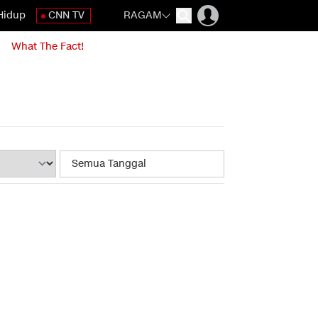
Hidup
CNN TV
RAGAM
What The Fact!