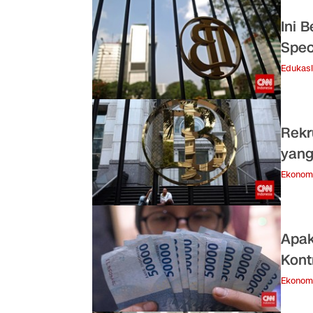
Ini 
Spec
Edukasi
Rekr
yang
Ekonom
Apak
Kont
Ekonom