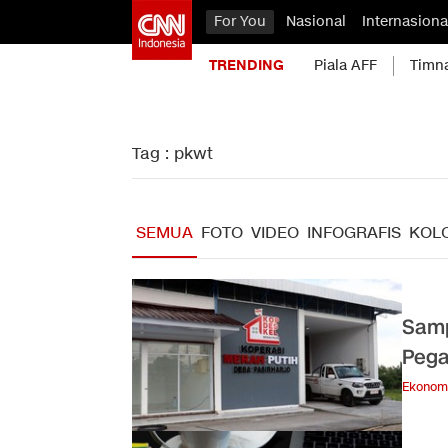
For You
Nasional
Internasiona
TRENDING
Piala AFF
Timn
Tag : pkwt
SEMUA
FOTO
VIDEO
INFOGRAFIS
KOL
Samp
Pega
Ekonom