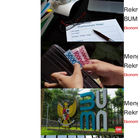
Rekr
BUM
Ekonom
Meng
Rekr
Ekonom
Meng
Rekr
Ekonom