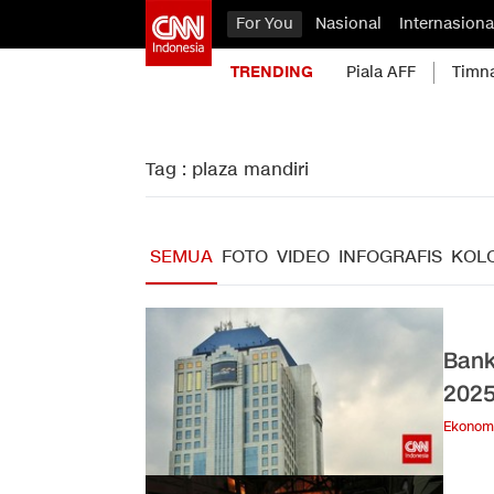
For You
Nasional
Internasiona
TRENDING
Piala AFF
Timn
Tag : plaza mandiri
SEMUA
FOTO
VIDEO
INFOGRAFIS
KOL
Bank
202
Ekonom