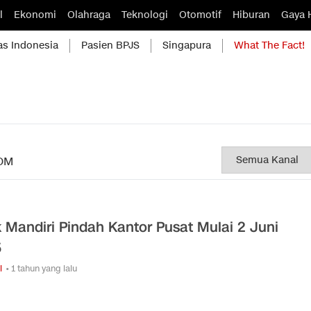
l
Ekonomi
Olahraga
Teknologi
Otomotif
Hiburan
Gaya 
as Indonesia
Pasien BPJS
Singapura
What The Fact!
OM
 Mandiri Pindah Kantor Pusat Mulai 2 Juni
5
i
• 1 tahun yang lalu