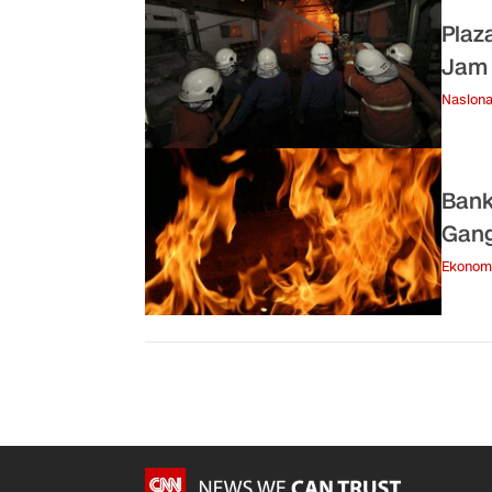
Plaz
Jam
Nasiona
Bank
Gang
Ekonom