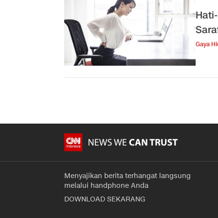
Hati
Sara
Gaya H
Menyajikan berita terhangat langsung
melalui handphone Anda
DOWNLOAD SEKARANG