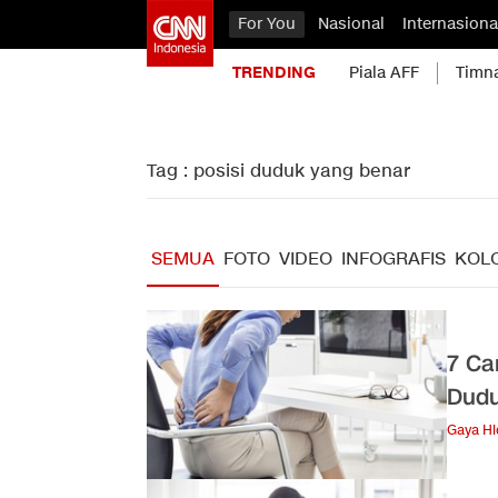
For You
Nasional
Internasiona
TRENDING
Piala AFF
Timn
Tag : posisi duduk yang benar
SEMUA
FOTO
VIDEO
INFOGRAFIS
KOL
7 Ca
Dud
Gaya H