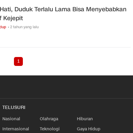
-Hati, Duduk Terlalu Lama Bisa Menyebabkan
f Kejepit
idup
• 2 tahun yang lalu
1
TELUSURI
Nasional
Olahraga
Hiburan
Internasional
Teknologi
Gaya Hidup