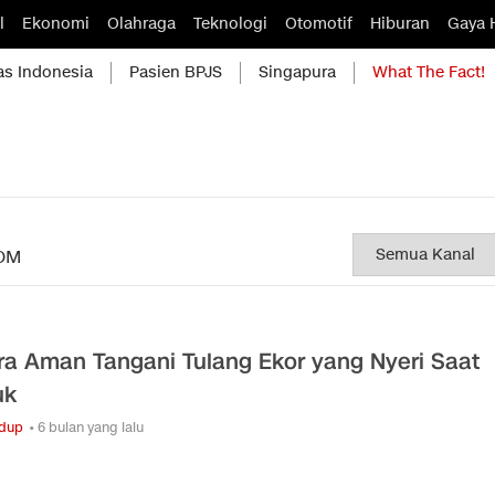
l
Ekonomi
Olahraga
Teknologi
Otomotif
Hiburan
Gaya 
as Indonesia
Pasien BPJS
Singapura
What The Fact!
OM
ra Aman Tangani Tulang Ekor yang Nyeri Saat
uk
idup
• 6 bulan yang lalu