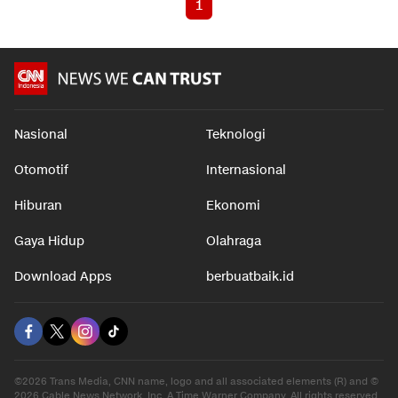
1
Nasional
Teknologi
Otomotif
Internasional
Hiburan
Ekonomi
Gaya Hidup
Olahraga
Download Apps
berbuatbaik.id
©2026 Trans Media, CNN name, logo and all associated elements (R) and ©
2026 Cable News Network, Inc. A Time Warner Company. All rights reserved.