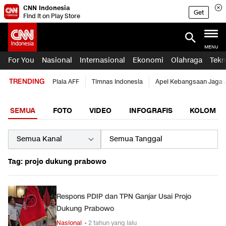
CNN Indonesia
Get
Find it on Play Store
MENU
For You
Nasional
Internasional
Ekonomi
Olahraga
Tekn
TRENDING
Piala AFF
Timnas Indonesia
Apel Kebangsaan Jaga 
SEMUA
FOTO
VIDEO
INFOGRAFIS
KOLOM
Tag: projo dukung prabowo
Respons PDIP dan TPN Ganjar Usai Projo
Dukung Prabowo
Nasional
• 2 tahun yang lalu