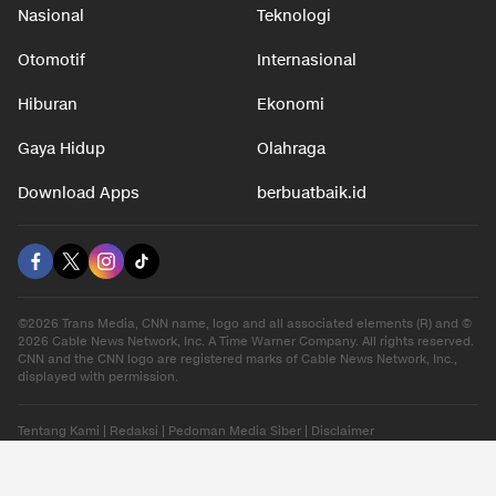
Nasional
Teknologi
Otomotif
Internasional
Hiburan
Ekonomi
Gaya Hidup
Olahraga
Download Apps
berbuatbaik.id
©2026 Trans Media, CNN name, logo and all associated elements (R) and ©
2026 Cable News Network, Inc. A Time Warner Company. All rights reserved.
CNN and the CNN logo are registered marks of Cable News Network, Inc.,
displayed with permission.
Tentang Kami
|
Redaksi
|
Pedoman Media Siber
|
Disclaimer