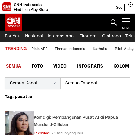
CNN Indonesia
Get
Find it on Play Store
MENU
For You
Nasional
Internasional
Ekonomi
Olahraga
Tekn
TRENDING
Piala AFF
Timnas Indonesia
Karhutla
Pilot Malay
SEMUA
FOTO
VIDEO
INFOGRAFIS
KOLOM
Tag: pusat ai
Komdigi: Pembangunan Pusat AI di Papua
Mundur 1-2 Bulan
Teknologi
• 1 tahun yang lalu