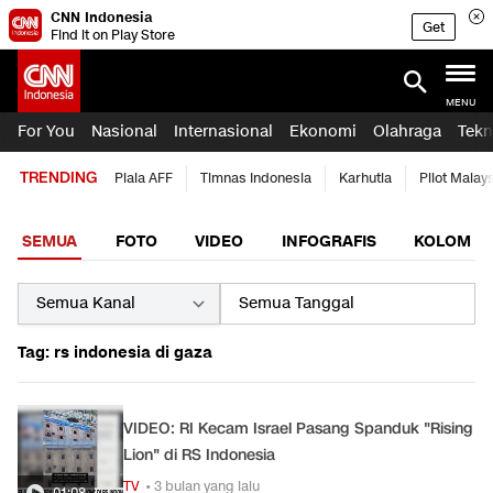
CNN Indonesia
Get
Find it on Play Store
MENU
For You
Nasional
Internasional
Ekonomi
Olahraga
Tekn
TRENDING
Piala AFF
Timnas Indonesia
Karhutla
Pilot Malay
SEMUA
FOTO
VIDEO
INFOGRAFIS
KOLOM
Tag: rs indonesia di gaza
VIDEO: RI Kecam Israel Pasang Spanduk "Rising
Lion" di RS Indonesia
TV
• 3 bulan yang lalu
01:08