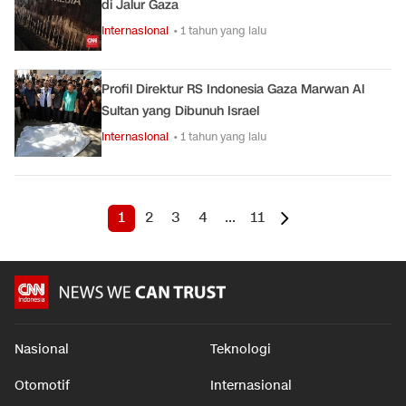
di Jalur Gaza
Internasional
• 1 tahun yang lalu
Profil Direktur RS Indonesia Gaza Marwan Al
Sultan yang Dibunuh Israel
Internasional
• 1 tahun yang lalu
1
2
3
4
...
11
Nasional
Teknologi
Otomotif
Internasional