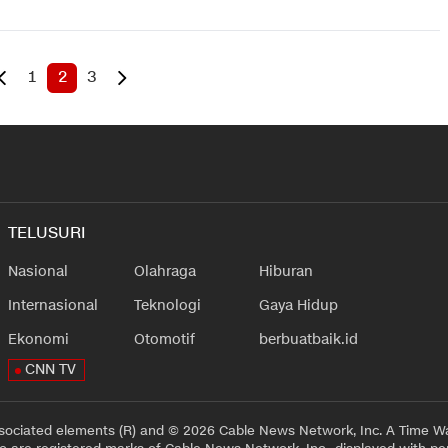
1
2
3
TELUSURI
Nasional
Olahraga
Hiburan
Internasional
Teknologi
Gaya Hidup
Ekonomi
Otomotif
berbuatbaik.id
CNN TV
sociated elements (R) and © 2026 Cable News Network, Inc. A Time Wa