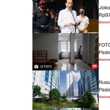
Joko
Rp97
Ekonom
FOTO
Pasi
Nasiona
11 FOTO
Rusu
Pasi
Nasiona