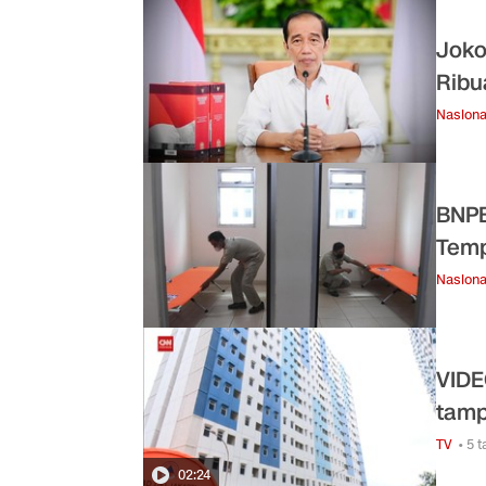
Joko
Ribu
Nasiona
BNPB
Temp
Nasiona
VIDE
tamp
TV
• 5 
02:24