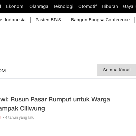
l
Ekonomi
Olahraga
Teknologi
Otomotif
Hiburan
Gaya 
as Indonesia
Pasien BPJS
Bangun Bangsa Conference
OM
wi: Rusun Pasar Rumput untuk Warga
ampak Ciliwung
l
• 4 tahun yang lalu