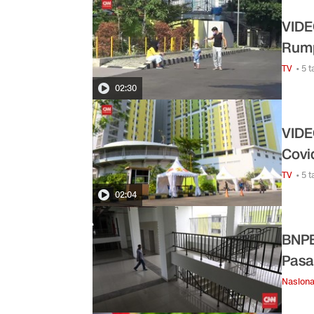
VIDE
Rum
TV
• 5 
02:30
VIDE
Covid
TV
• 5 
02:04
BNPB
Pasa
Nasiona