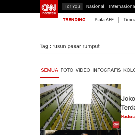
For You
Nasional
Internasiona
TRENDING
Piala AFF
Timn
Tag : rusun pasar rumput
SEMUA
FOTO
VIDEO
INFOGRAFIS
KOL
Joko
Terd
Nasiona