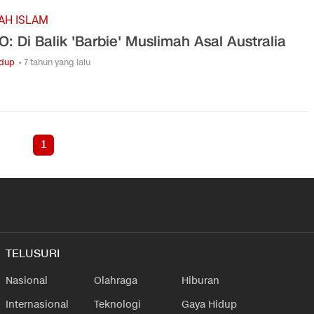
AH ISLAM
O: Di Balik 'Barbie' Muslimah Asal Australia
idup
• 7 tahun yang lalu
1
TELUSURI
Nasional
Olahraga
Hiburan
Internasional
Teknologi
Gaya Hidup