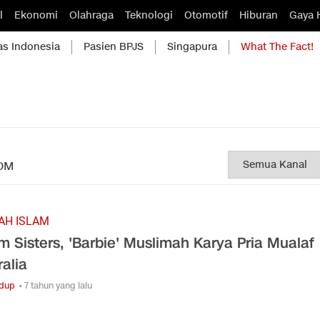
l
Ekonomi
Olahraga
Teknologi
Otomotif
Hiburan
Gaya 
as Indonesia
Pasien BPJS
Singapura
What The Fact!
OM
AH ISLAM
m Sisters, 'Barbie' Muslimah Karya Pria Mualaf
ralia
idup
• 7 tahun yang lalu