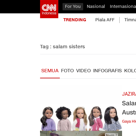
For You
Nasional
Internasiona
TRENDING
Piala AFF
Timn
Tag : salam sisters
SEMUA
FOTO
VIDEO
INFOGRAFIS
KOL
JAZIR
Sala
Aust
Gaya H