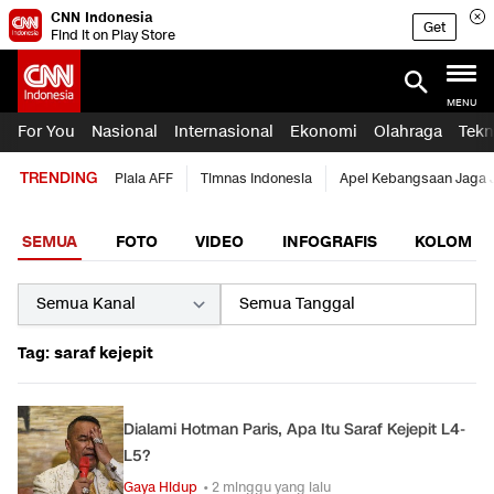
CNN Indonesia
Get
Find it on Play Store
MENU
For You
Nasional
Internasional
Ekonomi
Olahraga
Tekn
TRENDING
Piala AFF
Timnas Indonesia
Apel Kebangsaan Jaga 
SEMUA
FOTO
VIDEO
INFOGRAFIS
KOLOM
Tag: saraf kejepit
Dialami Hotman Paris, Apa Itu Saraf Kejepit L4-
L5?
Gaya Hidup
• 2 minggu yang lalu