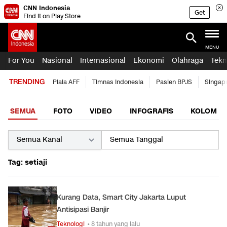
CNN Indonesia
Get
Find it on Play Store
MENU
For You
Nasional
Internasional
Ekonomi
Olahraga
Tekn
TRENDING
Piala AFF
Timnas Indonesia
Pasien BPJS
Singap
SEMUA
FOTO
VIDEO
INFOGRAFIS
KOLOM
Tag: setiaji
Kurang Data, Smart City Jakarta Luput
Antisipasi Banjir
Teknologi
• 8 tahun yang lalu