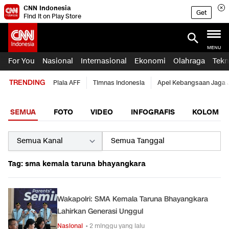
CNN Indonesia
Get
Find it on Play Store
MENU
For You
Nasional
Internasional
Ekonomi
Olahraga
Tekn
TRENDING
Piala AFF
Timnas Indonesia
Apel Kebangsaan Jaga 
SEMUA
FOTO
VIDEO
INFOGRAFIS
KOLOM
Tag: sma kemala taruna bhayangkara
Wakapolri: SMA Kemala Taruna Bhayangkara
Lahirkan Generasi Unggul
Nasional
• 2 minggu yang lalu