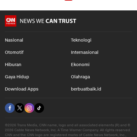
Nasional
Teknologi
Otomotif
Internasional
Hiburan
Ekonomi
Gaya Hidup
Olahraga
Download Apps
berbuatbaik.id
©2026 Trans Media, CNN name, logo and all associated elements (R) and ©
2026 Cable News Network, Inc. A Time Warner Company. All rights reserved.
CNN and the CNN logo are registered marks of Cable News Network, Inc.,