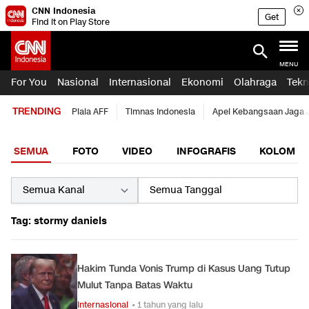
CNN Indonesia
Get
Find it on Play Store
MENU
For You
Nasional
Internasional
Ekonomi
Olahraga
Tekn
TRENDING
Piala AFF
Timnas Indonesia
Apel Kebangsaan Jaga 
SEMUA
FOTO
VIDEO
INFOGRAFIS
KOLOM
Tag: stormy daniels
Hakim Tunda Vonis Trump di Kasus Uang Tutup
Mulut Tanpa Batas Waktu
Internasional
• 1 tahun yang lalu