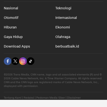
Nasional
Teknologi
Otomotif
Internasional
Hiburan
Ekonomi
Gaya Hidup
Olahraga
Download Apps
berbuatbaik.id
©2026 Trans Media, CNN name, logo and all associated elements (R) and ©
2026 Cable News Network, Inc. A Time Warner Company. All rights reserved.
CNN and the CNN logo are registered marks of Cable News Network, Inc.,
displayed with permission.
Tentang Kami
|
Redaksi
|
Pedoman Media Siber
|
Disclaimer