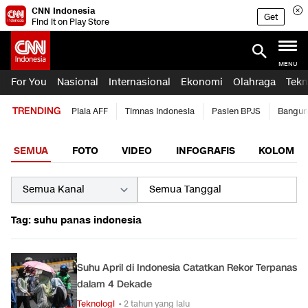
CNN Indonesia
Get
Find it on Play Store
MENU
For You
Nasional
Internasional
Ekonomi
Olahraga
Tekn
TRENDING
Piala AFF
Timnas Indonesia
Pasien BPJS
Bangun
SEMUA
FOTO
VIDEO
INFOGRAFIS
KOLOM
Tag: suhu panas indonesia
Suhu April di Indonesia Catatkan Rekor Terpanas
dalam 4 Dekade
Teknologi
• 2 tahun yang lalu